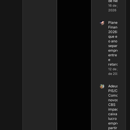
de Negócios
16 de janeiro 
2026
Planejament
Financeiro
2026: Por
que este ser
o ano que va
separar as
empresas
entre líderes
e
retardatárias
12 de janeiro
de 2026
Adeus
PIS/COFINS:
Como os
novos IBS e
CBS
impactam o
caixa e o
lucro da sua
empresa a
partir de