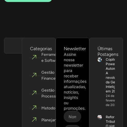
Categorias
Newsletter
Últimas
Postagens
Assine
Ferramentas
nossa
Copilot +
e Softwares
Power
newsletter
Automate:
para
Gestão
A
receber
revolução
Financeira
informações
da Gestão
atualizadas,
Inteligente
Gestão de
em 2026
notícias,
Processos
24 de
insights
fevereiro
ou
de 2026
Metodologias
promoções.
Reforma
Planejamento
Tributária:
O sistema