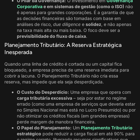
O Pilar da Governança:
O investimento em
Governança
Corporativa
e em sistemas de gestão (como o ISO)
não
é apenas para grandes corporações. É a garantia de que
as decisões financeiras são tomadas com base em
análises de risco,
due diligence
e
solidez
, e não apenas
na taxa mais alta ou mais baixa. O foco deve ser a
previsibilidade do fluxo de caixa
.
Planejamento Tributário: A Reserva Estratégica
Inesperada
Quando uma linha de crédito é cortada ou um capital fica
bloqueado, a empresa precisa de uma reserva imediata para
cobrir a lacuna. O Planejamento Tributário não cria essa
reserva, mas impede que ela seja desperdiçada.
O Custo do Desperdício:
Uma empresa que opera com
carga tributária excessiva
– seja por estar no regime
errado (como uma empresa de serviços que deveria estar
no Simples Nacional mas está no Lucro Presumido) ou por
não otimizar os créditos fiscais (em grandes empresas)
perde margem de manobra financeira.
O Papel do Planejamento:
Um
Planejamento Tributário
estratégico
pode reduzir a carga fiscal em até 90% para
o regime correto, liberando recursos significativos que,