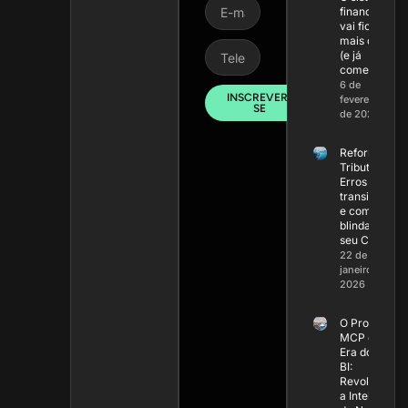
financeiro
vai ficar
mais caro
(e já
começou)
6 de
INSCREVER-
fevereiro
SE
de 2026
Reforma
Tributária:
Erros na
transição
e como
blindar
seu Caixa
22 de
janeiro de
2026
O Protocolo
MCP e a Nov
Era do Powe
BI:
Revoluciona
a Inteligênci