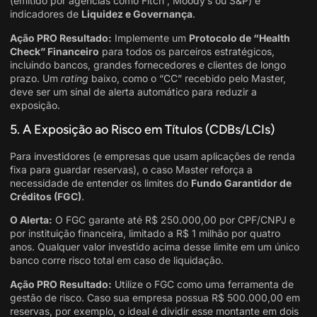
(emitido por agências como Fitch , Moody’s ou S&P) e
indicadores de
Liquidez e Governança
.
Ação PRO Resultado:
Implemente um
Protocolo de “Health
Check” Financeiro
para todos os parceiros estratégicos,
incluindo bancos, grandes fornecedores e clientes de longo
prazo. Um
rating
baixo, como o “CC” recebido pelo Master,
deve ser um sinal de alerta automático para reduzir a
exposição.
5. A Exposição ao Risco em Títulos (CDBs/LCIs)
Para investidores (e empresas que usam aplicações de renda
fixa para guardar reservas), o caso Master reforça a
necessidade de entender os limites do
Fundo Garantidor de
Créditos (FGC)
.
O Alerta:
O FGC garante até R$ 250.000,00 por CPF/CNPJ e
por instituição financeira, limitado a R$ 1 milhão por quatro
anos. Qualquer valor investido acima desse limite em um único
banco corre risco total em caso de liquidação.
Ação PRO Resultado:
Utilize o FGC como uma ferramenta de
gestão de risco. Caso sua empresa possua R$ 500.000,00 em
reservas, por exemplo, o ideal é dividir esse montante em dois