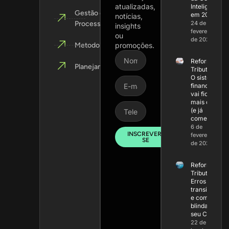
atualizadas,
Inteligente
Gestão de
em 2026
notícias,
Processos
24 de
insights
fevereiro
ou
de 2026
Metodologias
promoções.
Reforma
Planejamento
Tributária:
O sistema
financeiro
vai ficar
mais caro
(e já
começou)
6 de
INSCREVER-
fevereiro
SE
de 2026
Reforma
Tributária:
Erros na
transição
e como
blindar
seu Caixa
22 de