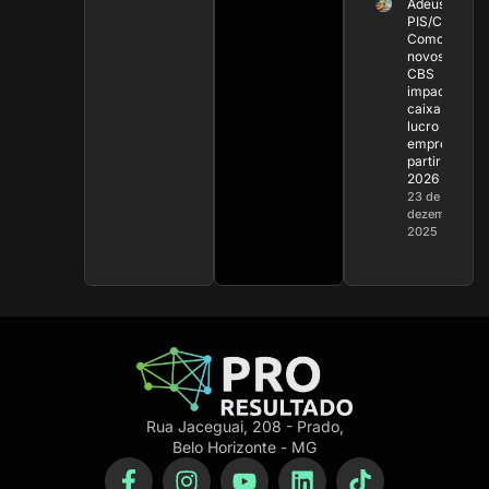
Adeus
PIS/COFINS:
Como os
novos IBS e
CBS
impactam o
caixa e o
lucro da sua
empresa a
partir de
2026
23 de
dezembro de
2025
Rua Jaceguai, 208 - Prado,
Belo Horizonte - MG