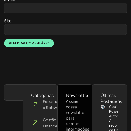
Site
Categorias
Newsletter
Últimas
Postagens
Assine
Ferramentas
nossa
Copilot +
e Softwares
Power
newsletter
Automate:
para
Gestão
A
receber
revolução
Financeira
informações
da Gestão