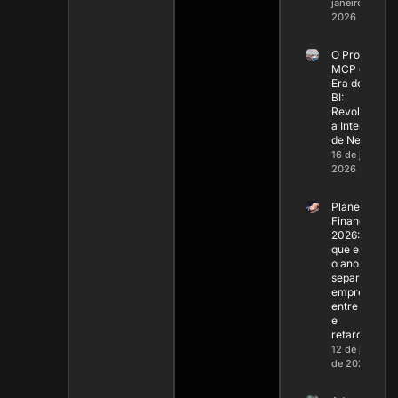
janeiro de
2026
O Protocolo
MCP e a Nov
Era do Powe
BI:
Revoluciona
a Inteligênci
de Negócios
16 de janeiro 
2026
Planejament
Financeiro
2026: Por
que este ser
o ano que va
separar as
empresas
entre líderes
e
retardatárias
12 de janeiro
de 2026