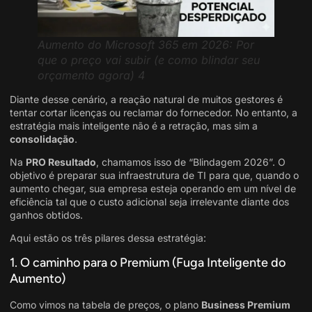
Aumento do Microsoft 365 em 2026: Por
que o preço vai subir (e como blindar seu
orçamento agora) 4
Diante desse cenário, a reação natural de muitos gestores é
tentar cortar licenças ou reclamar do fornecedor. No entanto, a
estratégia mais inteligente não é a retração, mas sim a
consolidação
.
Na
PRO Resultado
, chamamos isso de “Blindagem 2026”. O
objetivo é preparar sua infraestrutura de TI para que, quando o
aumento chegar, sua empresa esteja operando em um nível de
eficiência tal que o custo adicional seja irrelevante diante dos
ganhos obtidos.
Aqui estão os três pilares dessa estratégia:
1. O caminho para o Premium (Fuga Inteligente do
Aumento)
Como vimos na tabela de preços, o plano
Business Premium