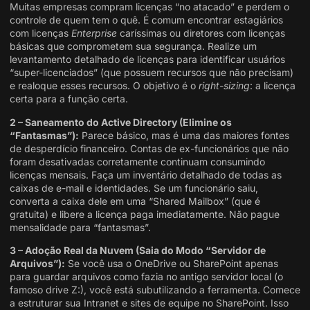
Muitas empresas compram licenças “no atacado” e perdem o
controle de quem tem o quê. É comum encontrar estagiários
com licenças
Enterprise
caríssimas ou diretores com licenças
básicas que comprometem sua segurança. Realize um
levantamento detalhado de licenças para identificar usuários
“super-licenciados” (que possuem recursos que não precisam)
e realoque esses recursos. O objetivo é o
right-sizing
: a licença
certa para a função certa.
2 – Saneamento do Active Directory (Elimine os
“Fantasmas”):
Parece básico, mas é uma das maiores fontes
de desperdício financeiro. Contas de ex-funcionários que não
foram desativadas corretamente continuam consumindo
licenças mensais. Faça um inventário detalhado de todas as
caixas de e-mail e identidades. Se um funcionário saiu,
converta a caixa dele em uma “Shared Mailbox” (que é
gratuita) e libere a licença paga imediatamente. Não pague
mensalidade para “fantasmas”.
3 – Adoção Real da Nuvem (Saia do Modo “Servidor de
Arquivos”):
Se você usa o OneDrive ou SharePoint apenas
para guardar arquivos como fazia no antigo servidor local (o
famoso drive Z:), você está subutilizando a ferramenta. Comece
a estruturar sua Intranet e sites de equipe no SharePoint. Isso