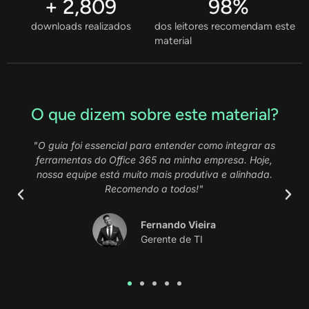
+ 
2,809
98
%
downloads realizados
dos leitores recomendam este
material
O que dizem sobre este material?
r as
"Com este material, consegui automatizar processos
je,
que antes eram manuais e demorados. A explicação
da.
sobre a Power Platform foi clara e prática. Excelente
conteúdo!"
Jennerfer Almeida
Coordenadora de Projetos