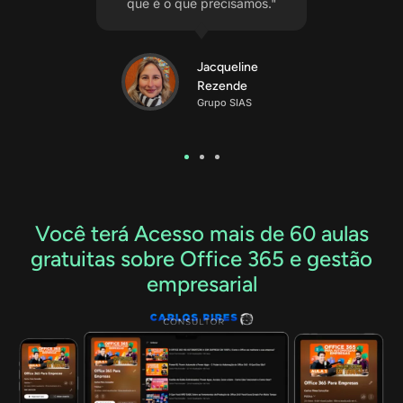
precisamos."
melhor graças a essa
parceria."
Jacqueline
Rezende
Louise Amaral
rupo SIAS
CEO da Mais
Minero
Você terá Acesso mais de 60 aulas
gratuitas sobre Office 365 e gestão
empresarial