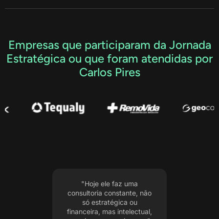
Empresas que participaram da Jornada
Estratégica ou que foram atendidas por
Carlos Pires
e faz uma
"Ele veio quando
"Cons
onstante, não
estávamos passando por
vá
tégica ou
um momento de crise, e
oportu
s intelectual,
hoje a empresa está muito
fiscai